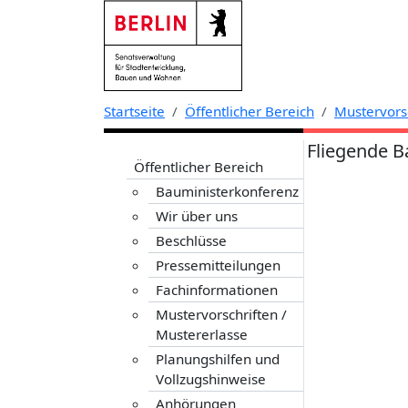
Zur Navigation links springen
Zum Inhalt springen
Zum Kontext rechts springen
Startseite
Öffentlicher Bereich
Mustervorsc
Fliegende B
Öffentlicher Bereich
Bauministerkonferenz
Wir über uns
Beschlüsse
Pressemitteilungen
Fachinformationen
Mustervorschriften /
Mustererlasse
Planungshilfen und
Vollzugshinweise
Anhörungen